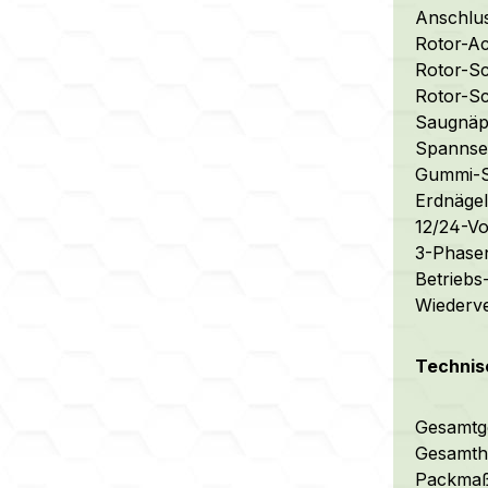
Anschlus
Rotor-Ac
Rotor-S
Rotor-S
Saugnäp
Spannsei
Gummi-
Erdnägel
12/24-Vo
3-Phasen
Betriebs
Wiederv
Technis
Gesamtge
Gesamth
Packmaß 