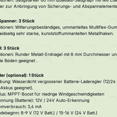
ter zur Anbringung von Sicherungs- und Abspannelement
panner: 3 Stück
ationen: Witterungsbeständiges, ummanteltes Multiflex-
eidseitig sehr starke, kunststoffummantelten Metallhaken.
: 3 Stück
ationen: Runder Metall-Erdnagel mit 8 mm Durchmesser und
te Böden geeignet .
er (optional): 1 Stück
bung: Wasserdicht vergossener Batterie-Laderegler (12/24 V
Akkus geeignet).
s: MPPT-Boost für niedrige Windgeschwindigkeiten
nung (Batterie): 12V / 24V Auto-Erkennung
omverbrauch: 3,6 mA
debeginn: 8-9 V (12 V Batt.) / 15-16 V (24 V Batt.)