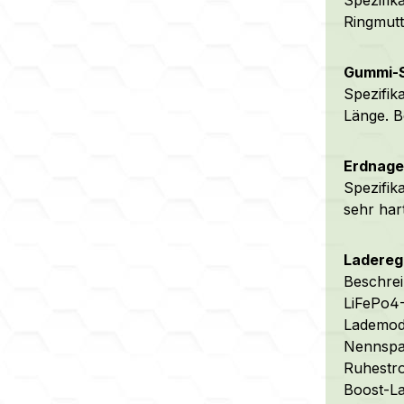
Ringmut
Gummi-S
Spezifik
Länge. B
Erdnagel
Spezifik
sehr har
Laderegl
Beschrei
LiFePo4-
Lademodu
Nennspan
Ruhestr
Boost-La