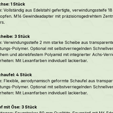
hse: 1 Stück
: Vollständig aus Edelstahl gefertigte, verwindungssteife 
opfen. M16 Gewindeadapter mit präzisionsgedrehtem Zentr
rs.
cheibe: 3 Stück
: Verwindungssteife 2 mm starke Scheibe aus transparent
tungs-Polymer. Optional mit selbstverriegelnden Schnellver
hem und abriebfestem Polyamid mit integrierter Achs-Verri
heiten: Mit Lexanfarben individuell lackierbar.
chaufel: 4 Stück
: Flexible, aerodynamisch geformte Schaufel aus transpa
tungs-Polymer. Optional mit selbstverriegelnden Schnellve
heiten: Mit Lexanfarben individuell lackierbar.
f mit Öse: 3 Stück
ationen: Saugstarker 80 mm Qualitäts-Saugnäpf mit M6 Ede