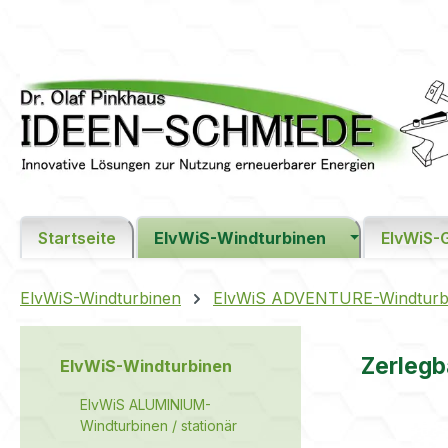
m Hauptinhalt springen
Zur Suche springen
Zur Hauptnavigation springen
Startseite
ElvWiS-Windturbinen
ElvWiS-
ElvWiS-Windturbinen
ElvWiS ADVENTURE-Windturbine
Zerlegb
ElvWiS-Windturbinen
ElvWiS ALUMINIUM-
Windturbinen / stationär
Bildergaler