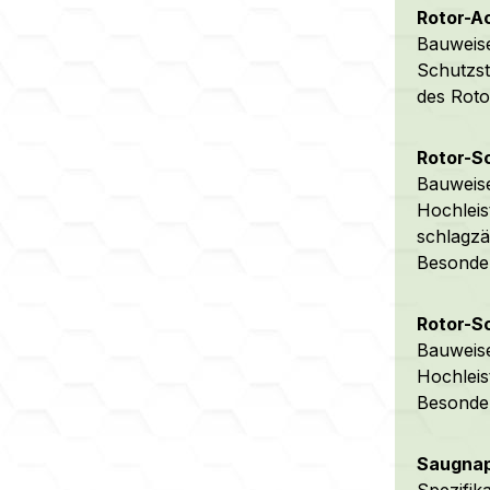
Rotor-Ac
Bauweise
Schutzst
des Roto
Rotor-S
Bauweise
Hochleis
schlagzä
Besonder
Rotor-S
Bauweise
Hochleis
Besonder
Saugnap
Spezifik