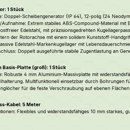
r: 1 Stück
: Doppel-Scheibengenerator (IP 64), 12-polig (24 Neodym
Aufnahme: Extrem stabiles ABS-Compound-Material mit E
ostfreier Edelstahl, mit präzisionsgedrehten Kugellagerp
ern der Rotorachse mit einem solidem Kunststoff-Handgriff
assive Edelstahl-Markenkugellager mit Lebensdauerschmie
chluss: Doppelt ausgeführte stabile Zugentlastung an Ge
 Basis-Platte (groß): 1 Stück
: Robuste 4 mm Aluminium-Massivplatte mit widerstandsfä
lhalterung. Multifunktionell einsetzbar durch Bohrungen 
nglöcher für die feste Verschraubung auf ebenen Flächen 
ss-Kabel: 5 Meter
ationen: Flexibles und widerstandsfähiges 10 mm starkes, 