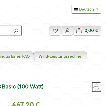
Deutsch
0,00 €
Ware
indturbinen FAQ
Wind-Leistungsrechner
Basic (100 Watt)
Regulärer Preis:
467,20 €