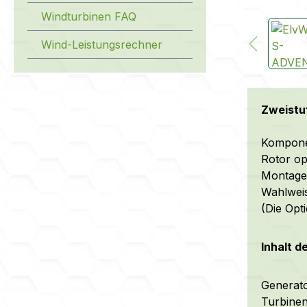
Windturbinen FAQ
Wind-Leistungsrechner
Zweistu
Komponen
Rotor op
Montagem
W
ahlwei
(Die Opt
Inhalt d
Generato
Turbinen