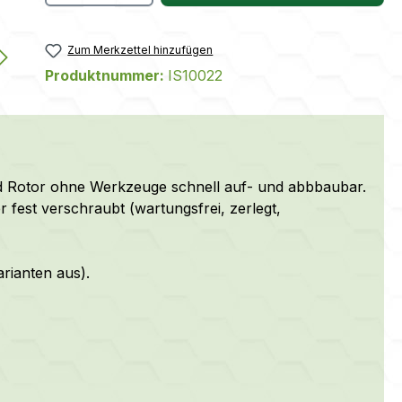
Zum Merkzettel hinzufügen
Produktnummer:
IS10022
d Rotor
ohne Werkzeuge schnell auf- und abbbaubar
.
 fest verschraubt (wartungsfrei, zerlegt,
arianten aus).