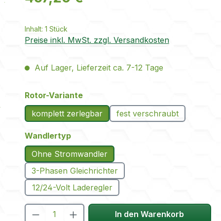
Inhalt:
1 Stück
Preise inkl. MwSt. zzgl. Versandkosten
Auf Lager, Lieferzeit ca. 7-12 Tage
auswählen
Rotor-Variante
komplett zerlegbar
fest verschraubt
auswählen
Wandlertyp
Ohne Stromwandler
3-Phasen Gleichrichter
12/24-Volt Laderegler
Produkt Anzahl: Gib den gewünscht
In den Warenkorb