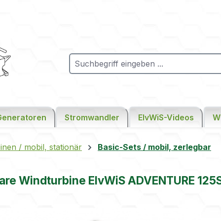
Generatoren
Stromwandler
ElvWiS-Videos
W
n / mobil, stationär
Basic-Sets / mobil, zerlegbar
are Windturbine ElvWiS ADVENTURE 125S 
ie überspringen