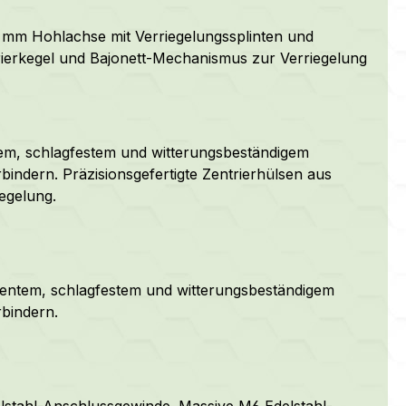
18 mm Hohlachse mit Verriegelungssplinten und
ierkegel und Bajonett-Mechanismus zur Verriegelung
em, schlagfestem und witterungsbeständigem
bindern. Präzisionsgefertigte Zentrierhülsen aus
egelung.
rentem, schlagfestem und witterungsbeständigem
rbindern.
lstahl-Anschlussgewinde. Massive M6 Edelstahl-