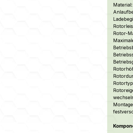
Material:
Anlaufbe
Ladebegin
Rotorlei
Rotor-Ma
Maximal
Betriebs
Betriebs
Betrieb
Rotorhö
Rotordu
Rotortyp
Rotoreig
wechseln
Montage:
festvers
Kompone