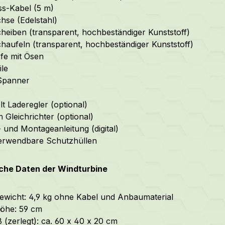
s-Kabel (5 m)
hse (Edelstahl)
cheiben
(transparent, hochbeständiger Kunststoff)
chaufeln
(transparent, hochbeständiger Kunststoff)
fe mit Ösen
le
Spanner
lt Laderegler (optional)
 Gleichrichter (optional)
- und Montageanleitung (digital)
erwendbare Schutzhüllen
che Daten der Windturbine
wicht: 4,9 kg ohne Kabel und Anbaumaterial
öhe: 59 cm
(zerlegt): ca. 60 x 40 x 20 cm