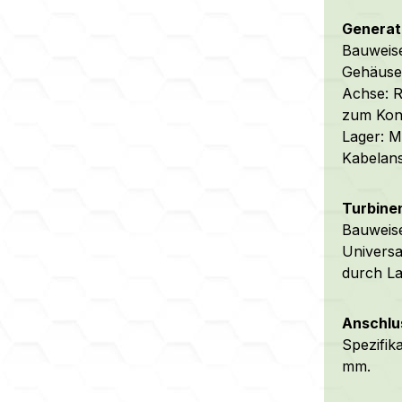
Generato
Bauweise
Gehäuse/
Achse: R
zum Kont
Lager: M
Kabelans
Turbinen
Bauweise
Universa
durch La
Anschlu
Spezifik
mm.