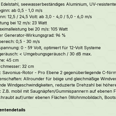
 Edelstahl,
seewasserbeständiges
Aluminium, UV-resistente
ginn: ab 0,5 - 1,0 m/s
n: 12,5 / 24,5 Volt: ab 3,0 - 4,0 / 5,0 - 6,0 m/s
stung bei 12 m/s: 23 Watt
ximalleistung bei 20 m/s: 105 Watt
er Generator-Wirkungsgrad: 96 %
bereich: 0,5 - 30 m/s
spannung: 0 - 59 Volt, optimiert für 12-Volt Systeme
sgeräusch: < Umgebungsgeräusch / 30 dB max.
he: 45 cm
rchmesser: 32 cm
: Savonius-Rotor - Pro Ebene 2 gegenüberliegende C-förm
enschaften: Allrounder für böige und gleichmäßige Windverh
de Windgeschwindigkeiten, reduzierte Drehzahl bei höher
 Z.B. mobil mit Saugnäpfen/Gummispannern auf ebenen F
chraubt auf/unter ebenen Flächen (Wohnmobildach, Bootsd
ntendetails