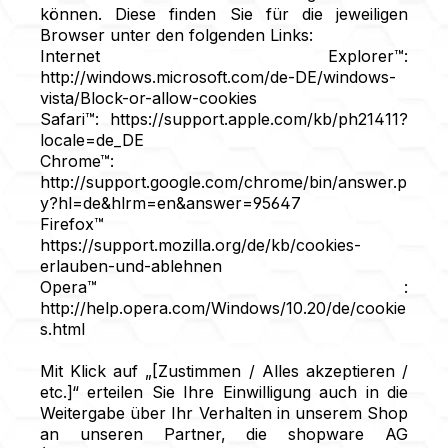
können. Diese finden Sie für die jeweiligen
Browser unter den folgenden Links:
Internet Explorer™:
http://windows.microsoft.com/de-DE/windows-
vista/Block-or-allow-cookies
Safari™: https://support.apple.com/kb/ph21411?
locale=de_DE
Chrome™:
http://support.google.com/chrome/bin/answer.p
y?hl=de&hlrm=en&answer=95647
Firefox™
https://support.mozilla.org/de/kb/cookies-
erlauben-und-ablehnen
Opera™ :
http://help.opera.com/Windows/10.20/de/cookie
s.html
Mit Klick auf „[Zustimmen / Alles akzeptieren /
etc.]“ erteilen Sie Ihre Einwilligung auch in die
Weitergabe über Ihr Verhalten in unserem Shop
an unseren Partner, die shopware AG