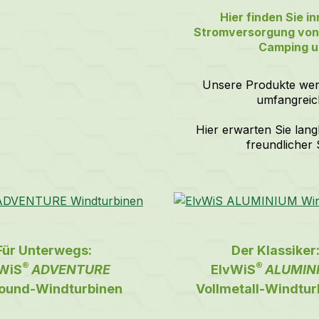
Hier finden Sie i
Stromversorgung von 
Camping un
Unsere Produkte werd
umfangreich
Hier erwarten Sie langl
freundlicher 
Für Unterwegs:
Der Klassiker
®
®
WiS
ADVENTURE
ElvWiS
ALUMIN
und-Windturbinen
Vollmetall-Windtur