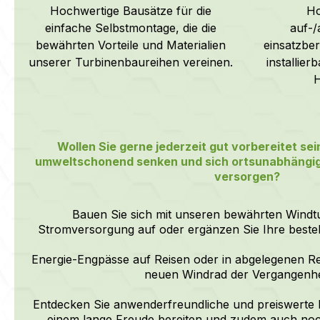
Hochwertige Bausätze für die
Ho
einfache Selbstmontage, die die
auf-/
bewährten Vorteile und Materialien
einsatzber
unserer Turbinenbaureihen vereinen.
installie
H
Wollen Sie gerne jederzeit gut vorbereitet sei
umweltschonend senken und sich ortsunabhängig 
versorgen?
Bauen Sie sich mit unseren bewährten Windtu
Stromversorgung auf oder ergänzen Sie Ihre best
Energie-Engpässe auf Reisen oder in abgelegenen R
neuen Windrad der Vergangenhe
Entdecken Sie anwenderfreundliche und preiswerte 
einem lange Freude bereiten und zudem auch noch