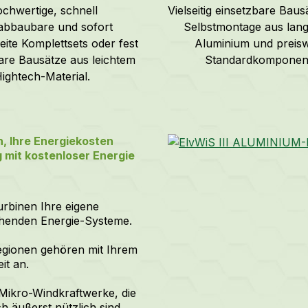
chwertige, schnell
Vielseitig einsetzbare Baus
abbaubare und sofort
Selbstmontage aus lan
eite Komplettsets oder fest
Aluminium und preis
rbare Bausätze aus leichtem
Standardkomponen
ightech-Material.
n, Ihre Energiekosten
mit kostenloser Energie
rbinen Ihre eigene
ehenden Energie-Systeme.
egionen gehören mit Ihrem
it an.
Mikro-Windkraftwerke, die
 äußerst nützlich sind.