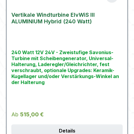
Vertikale Windturbine ElvWiS III
ALUMINIUM Hybrid (240 Watt)
240 Watt 12V 24V - Zweistufige Savonius-
Turbine mit Scheibengenerator, Universal-
Halterung, Laderegler/Gleichrichter, fest
verschraubt, optionale Upgrades: Keramik-
Kugellager und/oder Verstärkungs-Winkel an
der Halterung
Regulärer Preis:
Ab
515,00 €
Details