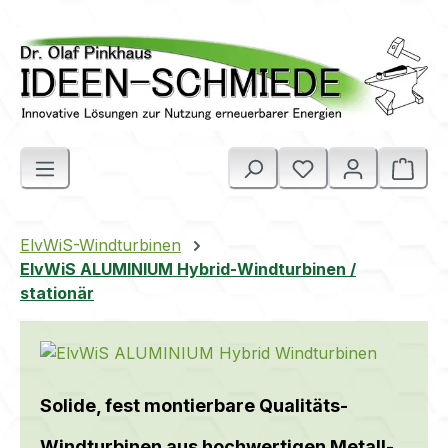
Zum Hauptinhalt springen
Ware
ElvWiS-Windturbinen
ElvWiS ALUMINIUM Hybrid-Windturbinen /
stationär
Solide, fest montierbare Qualitäts-
Windturbinen aus hochwertigen Metall-