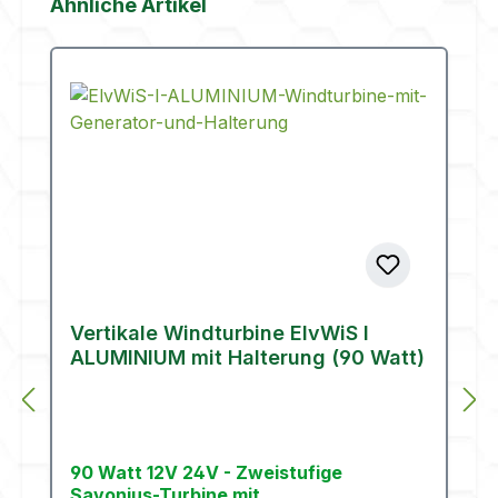
Produktgalerie überspringen
Ähnliche Artikel
Vertikale Windturbine ElvWiS I
ALUMINIUM mit Halterung (90 Watt)
90 Watt 12V 24V - Zweistufige
Savonius-Turbine mit