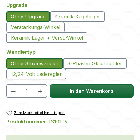
auswählen
Upgrade
Ohne Upgrade
Keramik-Kugellager
Verstärkungs-Winkel
Keramik-Lager + Verst.-Winkel
auswählen
Wandlertyp
Ohne Stromwandler
3-Phasen Gleichrichter
12/24-Volt Laderegler
Produkt Anzahl: Gib den gewünschten We
In den Warenkorb
Zum Merkzettel hinzufügen
Produktnummer:
IS10109