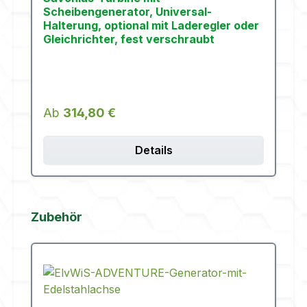
Scheibengenerator, Universal-
Halterung, optional mit Laderegler oder
Gleichrichter, fest verschraubt
Regulärer Preis:
Ab
314,80 €
Details
Produktgalerie überspringen
Zubehör