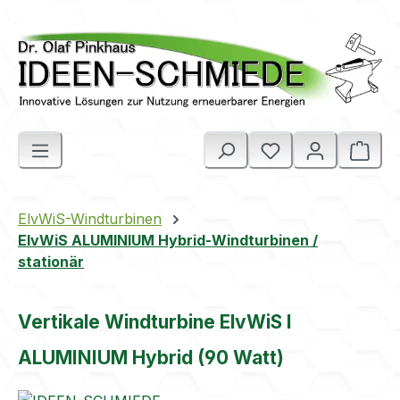
Zum Hauptinhalt springen
Ware
ElvWiS-Windturbinen
ElvWiS ALUMINIUM Hybrid-Windturbinen /
stationär
Vertikale Windturbine ElvWiS I
ALUMINIUM Hybrid (90 Watt)