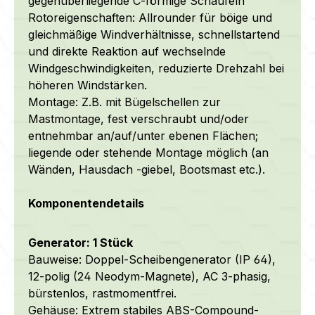
gegenüberliegende C-förmige Schaufeln
Rotoreigenschaften: Allrounder für böige und
gleichmäßige Windverhältnisse, schnellstartend
und direkte Reaktion auf wechselnde
Windgeschwindigkeiten, reduzierte Drehzahl bei
höheren Windstärken.
Montage: Z.B. mit Bügelschellen zur
Mastmontage, fest verschraubt und/oder
entnehmbar an/auf/unter ebenen Flächen;
liegende oder stehende Montage möglich (an
Wänden, Hausdach -giebel, Bootsmast etc.).
Komponentendetails
Generator: 1 Stück
Bauweise: Doppel-Scheibengenerator (IP 64),
12-polig (24 Neodym-Magnete), AC 3-phasig,
bürstenlos, rastmomentfrei.
Gehäuse: Extrem stabiles ABS-Compound-