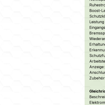
Ruhestr
Boost-La
Schutzkl
Leistung
Eingangs
Bremsspa
Wiederan
Erhaltun
Erkennu
Schutzf
Arbeitst
Anzeige
Anschlus
Zubehör:
Gleichri
Beschrei
Elektro