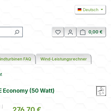
Deutsch
0,00 €
Ware
indturbinen FAQ
Wind-Leistungsrechner
ar
E Economy (50 Watt)
Regulärer Preis:
276,70 €