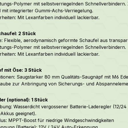
tungs-Polymer mit selbstverriegelnden Schnellverbindern.
 mit integrierter Gummi-Achs-Verriegelung.
heiten: Mit Lexanfarben individuell lackierbar.
haufel: 2 Stück
: Flexible, aerodynamisch geformte Schaufel aus transpa
tungs-Polymer mit selbstverriegelnden Schnellverbindern.
heiten: Mit Lexanfarben individuell lackierbar.
f mit Öse: 3 Stück
ationen: Saugstarker 80 mm Qualitäts-Saugnäpf mit M6 Ede
raube zur Anbringung von Sicherungs- und Abspanneleme
er (optional): 1 Stück
bung: Wasserdicht vergossener Batterie-Laderegler (12/24 V
Akkus geeignet).
s: MPPT-Boost für niedrige Windgeschwindigkeiten
nung (Batterie): 12V / 24V Auto-Erkennung