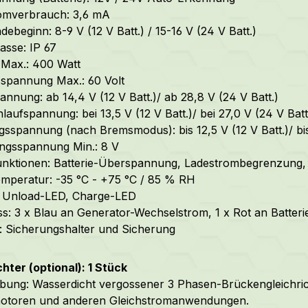
omverbrauch: 3,6 mA
debeginn: 8-9 V (12 V Batt.) / 15-16 V (24 V Batt.)
asse: IP 67
 Max.: 400 Watt
spannung Max.: 60 Volt
nnung: ab 14,4 V (12 V Batt.)/ ab 28,8 V (24 V Batt.)
laufspannung: bei 13,5 V (12 V Batt.)/ bei 27,0 V (24 V Batt
gsspannung (nach Bremsmodus): bis 12,5 V (12 V Batt.)/ bis
ngsspannung Min.: 8 V
unktionen: Batterie-Überspannung, Ladestrombegrenzung,
emperatur: -35 °C - +75 °C / 85 % RH
: Unload-LED, Charge-LED
s: 3 x Blau an Generator-Wechselstrom, 1 x Rot an Batteri
 Sicherungshalter und Sicherung
chter (optional): 1 Stück
bung: Wasserdicht vergossener 3 Phasen-Brückengleichric
motoren und anderen Gleichstromanwendungen.