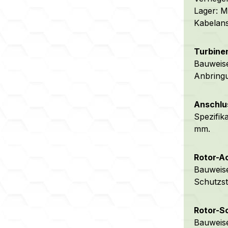
Lager: M
Kabelans
Turbinen
Bauweise
Anbringu
Anschlu
Spezifik
mm.
Rotor-Ac
Bauweise
Schutzst
Rotor-S
Bauweise