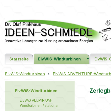
m Hauptinhalt springen
Zur Suche springen
Zur Hauptnavigation springen
Startseite
ElvWiS-Windturbinen
ElvWiS-
ElvWiS-Windturbinen
ElvWiS ADVENTURE-Windturbine
Zerlegb
ElvWiS-Windturbinen
ElvWiS ALUMINIUM-
Windturbinen / stationär
Bildergaler