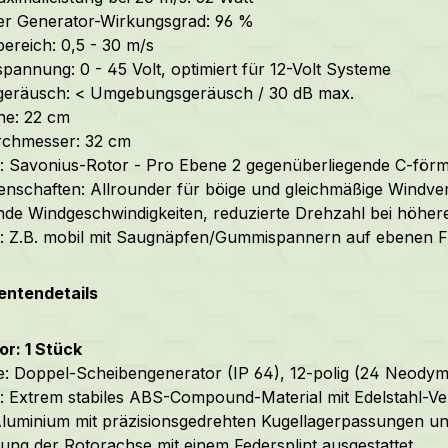
er Generator-Wirkungsgrad: 96 %
bereich: 0,5 - 30 m/s
spannung: 0 - 45 Volt, optimiert für 12-Volt Systeme
sgeräusch: < Umgebungsgeräusch / 30 dB max.
he: 22 cm
rchmesser: 32 cm
: Savonius-Rotor - Pro Ebene 2 gegenüberliegende C-förm
enschaften: Allrounder für böige und gleichmäßige Windverh
de Windgeschwindigkeiten, reduzierte Drehzahl bei höher
 Z.B. mobil mit Saugnäpfen/Gummispannern auf ebenen Fl
ntendetails
r: 1 Stück
: Doppel-Scheibengenerator (IP 64), 12-polig (24 Neodym
 Extrem stabiles ABS-Compound-Material mit Edelstahl-V
luminium mit präzisionsgedrehten Kugellagerpassungen und
lung der Rotorachse mit einem Federsplint ausgestattet.