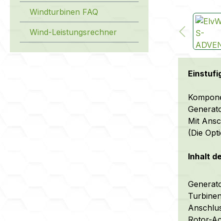
Windturbinen FAQ
Wind-Leistungsrechner
Einstuf
Komponen
Generato
Mit Ansc
(Die Opt
Inhalt d
Generato
Turbinen
Anschlus
Rotor-A