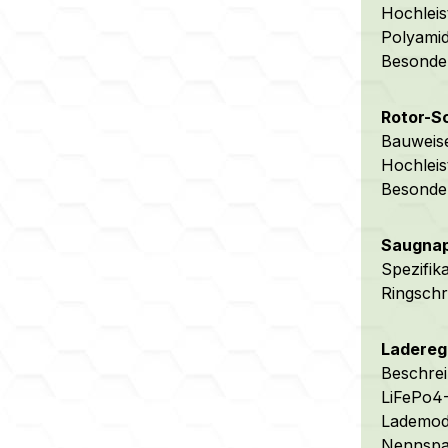
Hochleis
Polyamid
Besonder
Rotor-Sc
Bauweise
Hochleis
Besonder
Saugnap
Spezifik
Ringsch
Laderegl
Beschrei
LiFePo4-
Lademodu
Nennspan