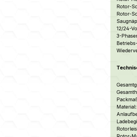
Rotor-Sc
Rotor-Sc
Saugnäp
12/24-Vo
3-Phasen
Betriebs
Wiederv
Technis
Gesamtge
Gesamth
Packmaß 
Material
Anlaufbe
Ladebegin
Rotorleis
Rotor-Ma