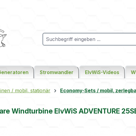
Generatoren
Stromwandler
ElvWiS-Videos
W
n / mobil, stationär
Economy-Sets / mobil, zerlegb
are Windturbine ElvWiS ADVENTURE 25S
ie überspringen