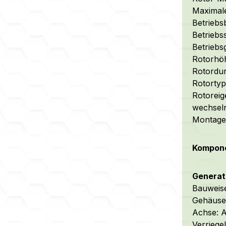
Maximal
Betriebs
Betriebs
Betrieb
Rotorhö
Rotordu
Rotortyp
Rotoreig
wechseln
Montage:
Kompone
Generato
Bauweise
Gehäuse:
Achse: A
Verriege