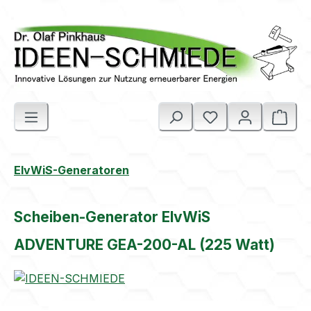
Zum Hauptinhalt springen
Ware
ElvWiS-Generatoren
Scheiben-Generator ElvWiS
ADVENTURE GEA-200-AL (225 Watt)
Bildergalerie überspringen