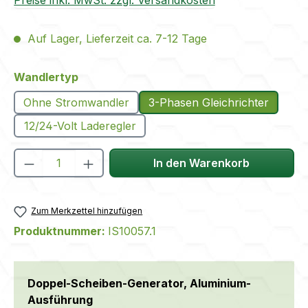
Preise inkl. MwSt. zzgl. Versandkosten
Auf Lager, Lieferzeit ca. 7-12 Tage
auswählen
Wandlertyp
Ohne Stromwandler
3-Phasen Gleichrichter
12/24-Volt Laderegler
Produkt Anzahl: Gib den gewünschten We
In den Warenkorb
Zum Merkzettel hinzufügen
Produktnummer:
IS10057.1
Doppel-Scheiben-Generator, Aluminium-
Ausführung