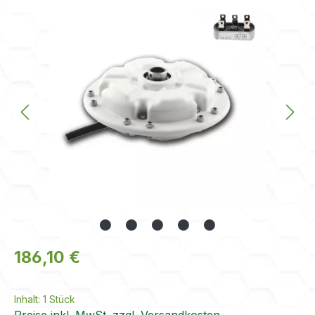
Regulärer Preis:
186,10 €
Inhalt:
1 Stück