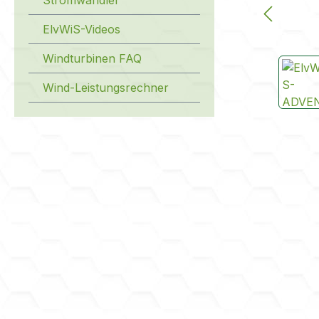
ElvWiS-Videos
Windturbinen FAQ
Wind-Leistungsrechner