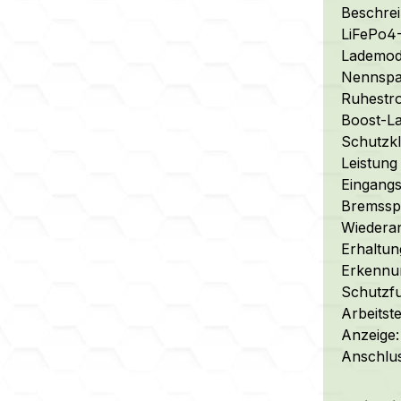
Beschrei
LiFePo4-
Lademodu
Nennspan
Ruhestr
Boost-La
Schutzkl
Leistung
Eingangs
Bremsspa
Wiederan
Erhaltun
Erkennu
Schutzf
Arbeitst
Anzeige
Anschlus