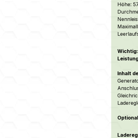
Höhe: 5
Durchme
Nennleis
Maximall
Leerlauf
Wichtig
Leistun
Inhalt 
Generat
Anschlu
Gleichric
Laderegl
Optiona
Laderegl