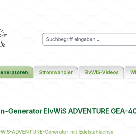
eneratoren
Stromwandler
ElvWiS-Videos
Wi
en-Generator ElvWiS ADVENTURE GEA-40
ie überspringen