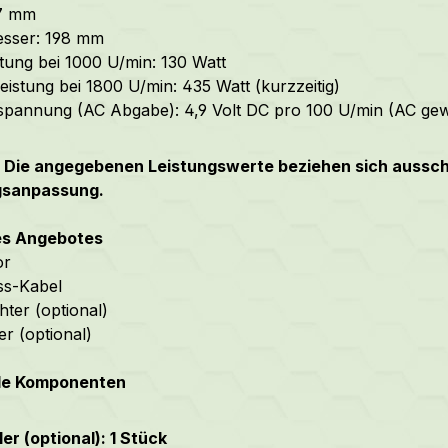
7 mm
sser: 198 mm
tung bei 1000 U/min: 130 Watt
eistung bei 1800 U/min: 435 Watt (kurzzeitig)
spannung (AC Abgabe): 4,9 Volt DC pro 100 U/min (AC gew
: Die angegebenen Leistungswerte beziehen sich ausschl
gsanpassung.
des Angebotes
or
ss-Kabel
hter (optional)
er (optional)
le Komponenten
er (optional): 1 Stück