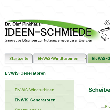
m Hauptinhalt springen
Zur Suche springen
Zur Hauptnavigation springen
Startseite
ElvWiS-Windturbinen
ElvWiS-G
ElvWiS-Generatoren
Scheib
ElvWiS-Windturbinen
ElvWiS-Generatoren
Bildergaler
Stromwandler