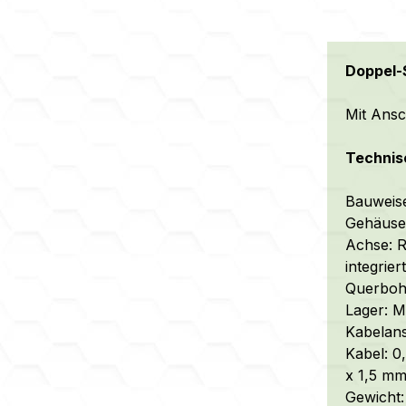
Doppel-
Mit Ansc
Technis
Bauweise
Gehäuse:
Achse: R
integrie
Querbohr
Lager: M
Kabelans
Kabel: 0
x 1,5 m
Gewicht: