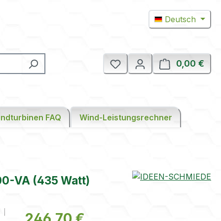
Deutsch
0,00 €
Ware
ndturbinen FAQ
Wind-Leistungsrechner
0-VA (435 Watt)
Regulärer Preis:
246,70 €