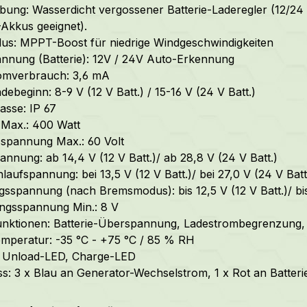
bung: Wasserdicht vergossener Batterie-Laderegler (12/24 V
Akkus geeignet).
s: MPPT-Boost für niedrige Windgeschwindigkeiten
nung (Batterie): 12V / 24V Auto-Erkennung
omverbrauch: 3,6 mA
debeginn: 8-9 V (12 V Batt.) / 15-16 V (24 V Batt.)
asse: IP 67
 Max.: 400 Watt
spannung Max.: 60 Volt
nnung: ab 14,4 V (12 V Batt.)/ ab 28,8 V (24 V Batt.)
laufspannung: bei 13,5 V (12 V Batt.)/ bei 27,0 V (24 V Batt
gsspannung (nach Bremsmodus): bis 12,5 V (12 V Batt.)/ bis
ngsspannung Min.: 8 V
unktionen: Batterie-Überspannung, Ladestrombegrenzung,
emperatur: -35 °C - +75 °C / 85 % RH
: Unload-LED, Charge-LED
s: 3 x Blau an Generator-Wechselstrom, 1 x Rot an Batteri