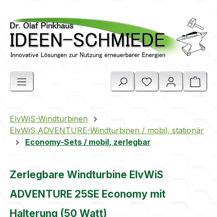
Zum Hauptinhalt springen
Ware
ElvWiS-Windturbinen
ElvWiS ADVENTURE-Windturbinen / mobil, stationär
Economy-Sets / mobil, zerlegbar
Zerlegbare Windturbine ElvWiS
ADVENTURE 25SE Economy mit
Halterung (50 Watt)