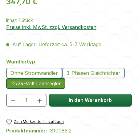
347,70 €
Inhalt:
1 Stück
Preise inkl. MwSt. zzgl. Versandkosten
Auf Lager, Lieferzeit ca. 5-7 Werktage
auswählen
Wandlertyp
Ohne Stromwandler
3-Phasen Gleichrichter
12/24-Volt Laderegler
Produkt Anzahl: Gib den gewünschten We
In den Warenkorb
Zum Merkzettel hinzufügen
Produktnummer:
IS10085.2