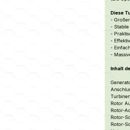
Diese T
- Großer
- Stabil
- Prakti
- Effekt
- Einfa
- Massiv
Inhalt d
Generato
Anschlus
Turbinen
Rotor Au
Rotor-Ac
Rotor-Sc
Rotor-Sc