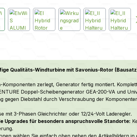
fige Qualitäts-Windturbine mit Savonius-Rotor (Bausatz
-Komponenten zerlegt, Generator fertig montiert. Komplette
ENTURE Doppel-Scheibengenerator GEA-200-VA und Unive
ng gegen Diebstahl durch Verschraubung der Komponenten
e mit 3-Phasen Gleichrichter oder 12/24-Volt Laderegler.
le Upgrades für besonders anspruchsvolle Standorte:
Ke
erung.
ionen wählen Sie einfach oben neben den Artikelbildern in 