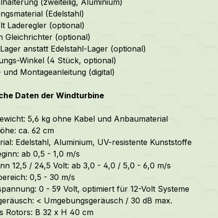
lhalterung (zweiteilig, Aluminium)
ngsmaterial (Edelstahl)
lt Laderegler (optional)
 Gleichrichter (optional)
Lager anstatt Edelstahl-Lager (optional)
ungs-Winkel (4 Stück, optional)
- und Montageanleitung (digital)
che Daten der Windturbine
wicht: 5,6 kg ohne Kabel und Anbaumaterial
öhe: ca. 62 cm
ial:
Edelstahl, Aluminium, UV-resistente Kunststoffe
ginn: ab 0,5 - 1,0 m/s
n 12,5 / 24,5 Volt: ab 3,0 - 4,0 / 5,0 - 6,0 m/s
bereich: 0,5 - 30 m/s
spannung: 0 - 59 Volt, optimiert für 12-Volt Systeme
sgeräusch: < Umgebungsgeräusch / 30 dB max.
 Rotors: B 32 x H 40 cm