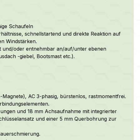
ige Schaufeln
ältnisse, schnellstartend und direkte Reaktion auf
en Windstärken.
bt und/oder entnehmbar an/auf/unter ebenen
dach -giebel, Bootsmast etc.).
-Magnete), AC 3-phasig, bürstenlos, rastmomentfrei.
erbindungselementen.
assungen und 18 mm Achsaufnahme mit integrierter
Schlüsselansatz und einer 5 mm Querbohrung zur
dauerschmierung.