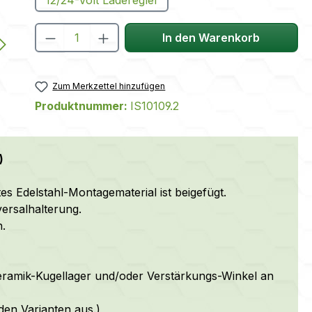
Produkt Anzahl: Gib den gewünscht
In den Warenkorb
Zum Merkzettel hinzufügen
Produktnummer:
IS10109.2
)
s Edelstahl-Montagematerial ist beigefügt.
rsalhalterung.
.
ramik-Kugellager und/oder Verstärkungs-Winkel an
den Varianten aus.)