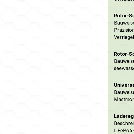
Rotor-S
Bauweise
Präzisio
Verriege
Rotor-S
Bauweise
seewasse
Universa
Bauweise
Mastmon
Laderegl
Beschrei
LiFePo4-