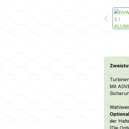
Zweistu
Turbinen
Mit ADV
Sicheru
Wahlweis
Optiona
der Halt
(Die Opt