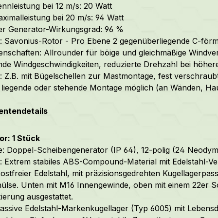
nnleistung bei 12 m/s: 20 Watt
ximalleistung bei 20 m/s: 94 Watt
er Generator-Wirkungsgrad: 96 %
: Savonius-Rotor - Pro Ebene 2 gegenüberliegende C-förm
enschaften: Allrounder für böige und gleichmäßige Windverh
de Windgeschwindigkeiten, reduzierte Drehzahl bei höher
 Z.B. mit Bügelschellen zur Mastmontage, fest verschrau
 liegende oder stehende Montage möglich (an Wänden, Haus
ntendetails
r: 1 Stück
: Doppel-Scheibengenerator (IP 64), 12-polig (24 Neodym
 Extrem stabiles ABS-Compound-Material mit Edelstahl-V
ostfreier Edelstahl, mit präzisionsgedrehten Kugellagerp
hülse.
Unten mit M16 Innengewinde, oben mit einem 22er 
xierung ausgestattet.
assive Edelstahl-Markenkugellager (Typ 6005) mit Lebens