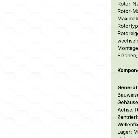
Rotor-Ne
Rotor-Ma
Maximal
Rotortyp
Rotoreig
wechseln
Montage:
Flächen;
Kompone
Generato
Bauweise
Gehäuse:
Achse: R
Zentrier
Wellenfi
Lager: M