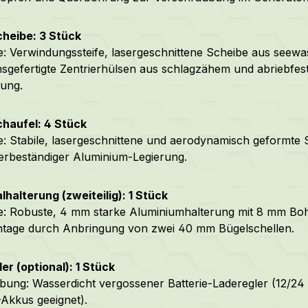
cheibe: 3 Stück
: Verwindungssteife, lasergeschnittene Scheibe aus seewa
nsgefertigte Zentrierhülsen aus schlagzähem und abriebfes
lung.
chaufel: 4 Stück
: Stabile, lasergeschnittene und aerodynamisch geformte 
rbeständiger Aluminium-Legierung.
lhalterung (zweiteilig): 1 Stück
: Robuste, 4 mm starke Aluminiumhalterung mit 8 mm Bo
tage durch Anbringung von zwei 40 mm Bügelschellen.
er (optional): 1 Stück
bung: Wasserdicht vergossener Batterie-Laderegler (12/24 V
Akkus geeignet).