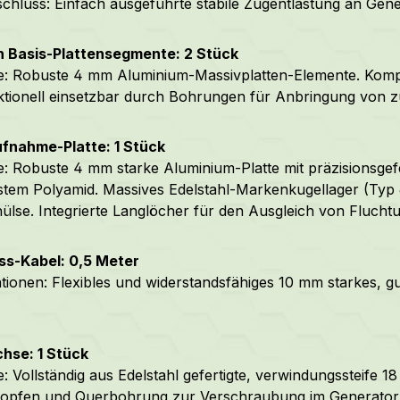
chluss: Einfach ausgeführte stabile Zugentlastung an Gene
n Basis-Plattensegmente: 2 Stück
: Robuste 4 mm Aluminium-Massivplatten-Elemente. Kompat
ktionell einsetzbar durch Bohrungen für Anbringung von 
ufnahme-Platte: 1 Stück
: Robuste 4 mm starke Aluminium-Platte mit präzisionsgef
stem Polyamid. Massives Edelstahl-Markenkugellager (Typ
hülse. Integrierte Langlöcher für den Ausgleich von Flucht
ss-Kabel: 0,5 Meter
ationen: Flexibles und widerstandsfähiges 10 mm starkes, 
hse: 1 Stück
: Vollständig aus Edelstahl gefertigte, verwindungssteife 
topfen und Querbohrung zur Verschraubung im Generator