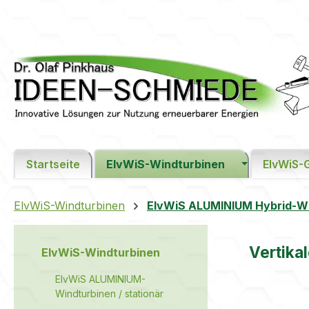
m Hauptinhalt springen
Zur Suche springen
Zur Hauptnavigation springen
Startseite
ElvWiS-Windturbinen
ElvWiS-
ElvWiS-Windturbinen
ElvWiS ALUMINIUM Hybrid-Win
Vertika
ElvWiS-Windturbinen
ElvWiS ALUMINIUM-
Windturbinen / stationär
Bildergaler