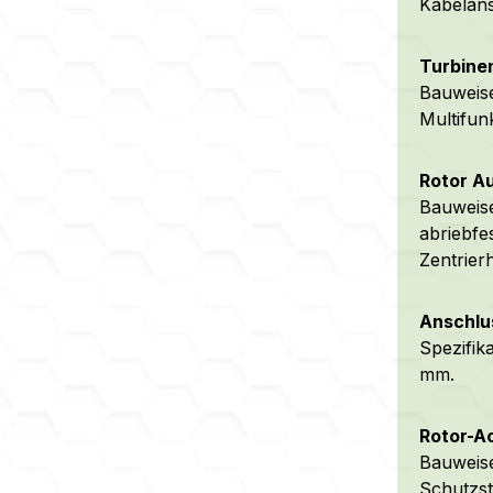
Kabelans
Turbine
Bauweise
Multifun
Rotor A
Bauweise
abriebfe
Zentrier
Anschlu
Spezifik
mm.
Rotor-Ac
Bauweise
Schutzs