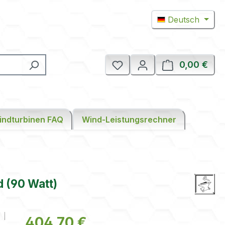
Deutsch
0,00 €
Ware
indturbinen FAQ
Wind-Leistungsrechner
d (90 Watt)
Regulärer Preis:
404,70 €