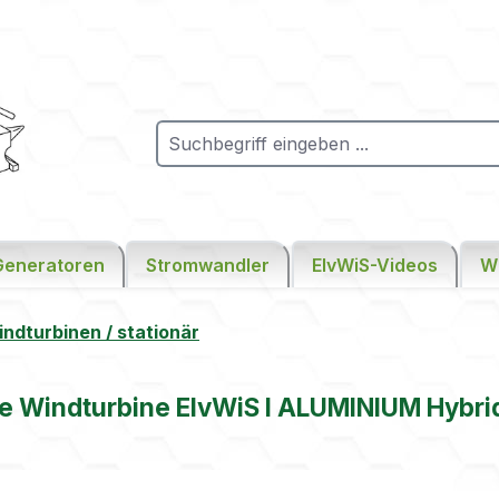
Generatoren
Stromwandler
ElvWiS-Videos
W
dturbinen / stationär
le Windturbine ElvWiS I ALUMINIUM Hybri
ie überspringen