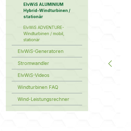
ElvWiS ALUMINIUM
Hybrid-Windturbinen /
stationär
ElvWiS ADVENTURE-
Windturbinen / mobil,
stationär
ElvWiS-Generatoren
Stromwandler
ElvWiS-Videos
Windturbinen FAQ
Wind-Leistungsrechner