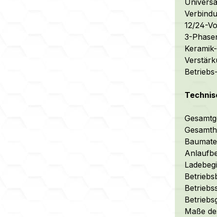
Universa
Verbindu
12/24-Vo
3-Phasen
Keramik-
Verstärk
Betriebs
Technis
Gesamtge
Gesamth
Baumater
Anlaufbe
Ladebegin
Betriebs
Betriebs
Betrieb
Maße des