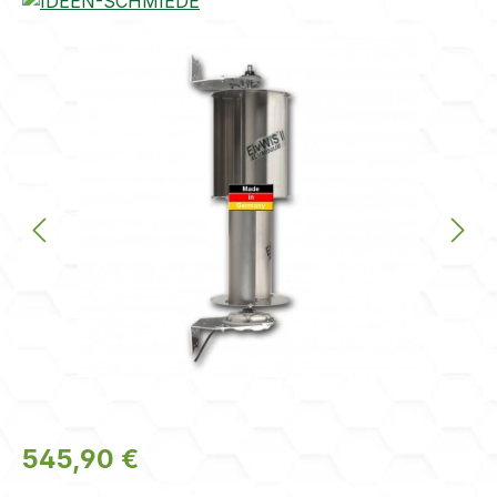
Bildergalerie überspringen
Regulärer Preis:
545,90 €