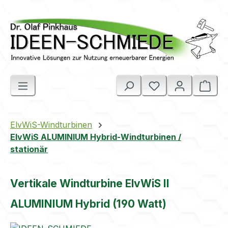
Zum Hauptinhalt springen
Ware
ElvWiS-Windturbinen
ElvWiS ALUMINIUM Hybrid-Windturbinen /
stationär
Vertikale Windturbine ElvWiS II
ALUMINIUM Hybrid (190 Watt)