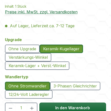
Inhalt:
1 Stück
Preise inkl. MwSt. zzgl. Versandkosten
Auf Lager, Lieferzeit ca. 7-12 Tage
auswählen
Upgrade
Ohne Upgrade
Keramik-Kugellager
Verstärkungs-Winkel
Keramik-Lager + Verst.-Winkel
auswählen
Wandlertyp
Ohne Stromwandler
3-Phasen Gleichrichter
12/24-Volt Laderegler
Produkt Anzahl: Gib den gewünschten We
In den Warenkorb