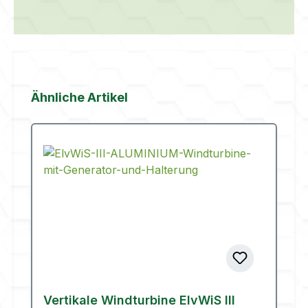
Produktgalerie überspringen
Ähnliche Artikel
Vertikale Windturbine ElvWiS III