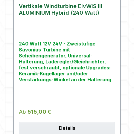
Vertikale Windturbine ElvWiS III
ALUMINIUM Hybrid (240 Watt)
240 Watt 12V 24V - Zweistufige
Savonius-Turbine mit
Scheibengenerator, Universal-
Halterung, Laderegler/Gleichrichter,
fest verschraubt, optionale Upgrades:
Keramik-Kugellager und/oder
Verstärkungs-Winkel an der Halterung
Regulärer Preis:
Ab
515,00 €
Details