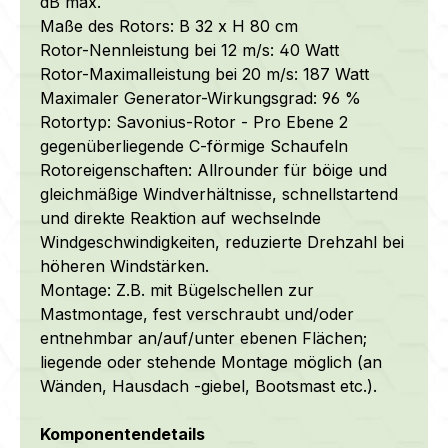
dB max.
Maße des Rotors: B 32 x H 80 cm
Rotor-Nennleistung bei 12 m/s: 40 Watt
Rotor-Maximalleistung bei 20 m/s: 187 Watt
Maximaler Generator-Wirkungsgrad: 96 %
Rotortyp: Savonius-Rotor - Pro Ebene 2
gegenüberliegende C-förmige Schaufeln
Rotoreigenschaften: Allrounder für böige und
gleichmäßige Windverhältnisse, schnellstartend
und direkte Reaktion auf wechselnde
Windgeschwindigkeiten, reduzierte Drehzahl bei
höheren Windstärken.
Montage: Z.B. mit Bügelschellen zur
Mastmontage, fest verschraubt und/oder
entnehmbar an/auf/unter ebenen Flächen;
liegende oder stehende Montage möglich (an
Wänden, Hausdach -giebel, Bootsmast etc.).
Komponentendetails