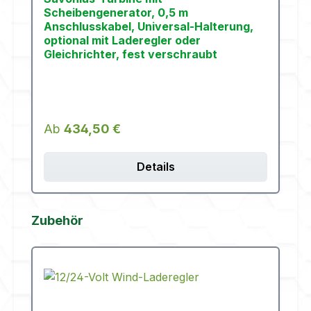
Scheibengenerator, 0,5 m
Anschlusskabel, Universal-Halterung,
optional mit Laderegler oder
Gleichrichter, fest verschraubt
Regulärer Preis:
Ab
434,50 €
Details
Produktgalerie überspringen
Zubehör