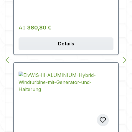
Regulärer Preis:
Ab
380,80 €
Details