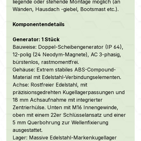
liegende oder stehende Montage möglich (an
Wänden, Hausdach -giebel, Bootsmast etc.).
Komponentendetails
Generator: 1 Stück
Bauweise: Doppel-Scheibengenerator (IP 64),
12-polig (24 Neodym-Magnete), AC 3-phasig,
bürstenlos, rastmomentfrei.
Gehäuse: Extrem stabiles ABS-Compound-
Material mit Edelstahl-Verbindungselementen.
Achse: Rostfreier Edelstahl, mit
präzisionsgedrehten Kugellagerpassungen und
18 mm Achsaufnahme mit integrierter
Zentrierhülse.
Unten mit M16 Innengewinde,
oben mit einem 22er Schlüsselansatz und einer
5 mm Querbohrung zur Wellenfixierung
ausgestattet.
Lager: Massive Edelstahl-Markenkugellager