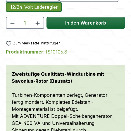
12/24-Volt Laderegler
Produkt Anzahl: Gib den gewünschten We
In den Warenkorb
Zum Merkzettel hinzufügen
Produktnummer:
IS10106.8
Zweistufige Qualtitäts-Windturbine mit
Savonius-Rotor (Bausatz)
Turbinen-Komponenten zerlegt, Generator
fertig montiert. Komplettes Edelstahl-
Montagematerial ist beigefügt.
Mit ADVENTURE Doppel-Scheibengenerator
GEA-400-VA und Universalhalterung.
Sicherung gegen Diebstahl durch