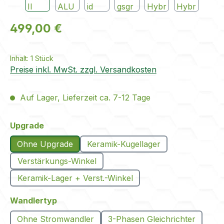
Regulärer Preis:
499,00 €
Inhalt:
1 Stück
Preise inkl. MwSt. zzgl. Versandkosten
Auf Lager, Lieferzeit ca. 7-12 Tage
auswählen
Upgrade
Ohne Upgrade
Keramik-Kugellager
Verstärkungs-Winkel
Keramik-Lager + Verst.-Winkel
auswählen
Wandlertyp
Ohne Stromwandler
3-Phasen Gleichrichter