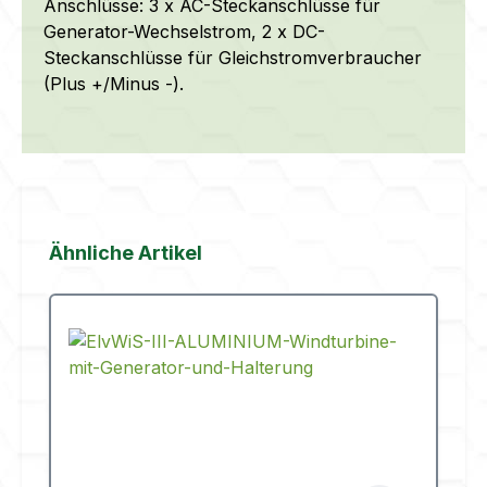
Anschlüsse: 3 x AC-Steckanschlüsse für
Generator-Wechselstrom, 2 x DC-
Steckanschlüsse für Gleichstromverbraucher
(Plus +/Minus -).
Produktgalerie überspringen
Ähnliche Artikel