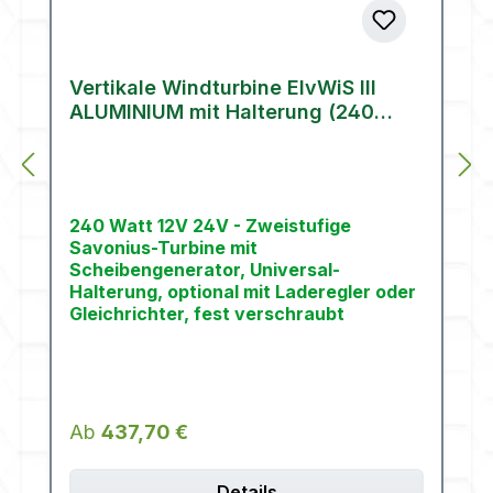
Vertikale Windturbine ElvWiS III
ALUMINIUM mit Halterung (240
Watt)
240 Watt 12V 24V - Zweistufige
Savonius-Turbine mit
Scheibengenerator, Universal-
Halterung, optional mit Laderegler oder
Gleichrichter, fest verschraubt
Regulärer Preis:
Ab
437,70 €
Details